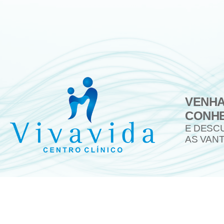
VENH
CONH
E DESC
AS VAN